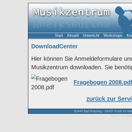
Start
Aktuell
Unterricht
Workshops
Ko
DownloadCenter
Hier können Sie Anmeldeformulare un
Musikzentrum downloaden. Sie benöti
Fragebogen 2008.pdf
zurück zur Serv
93444 Bad Kötzting - 93437 Furth im W
Partner von
bea